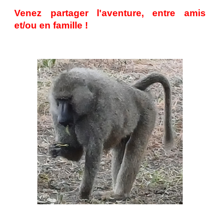
Venez
partager l'a
venture
,
entre amis
et/ou en
famille
!