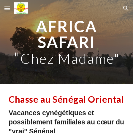
Skip to main content
Skip to navigation
AFRICA
SAFARI
"
Chez Madame"
C
hasse au Sénégal Oriental
V
a
cances
cynégétiques et
possiblement familiales au cœur du
"vrai" Sénégal
.